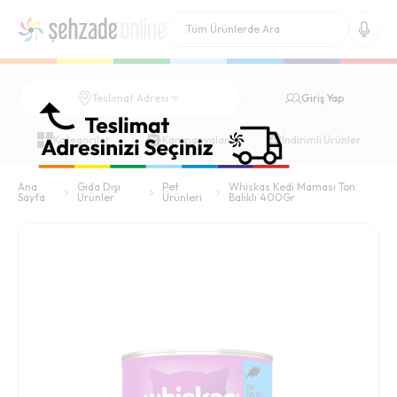
Giriş Yap
Teslimat Adresi
Kategoriler
Kampanyalar
İndirimli Ürünler
Ana
Gıda Dışı
Pet
Whiskas Kedi Maması Ton
Sayfa
Ürünler
Ürünleri
Balıklı 400Gr