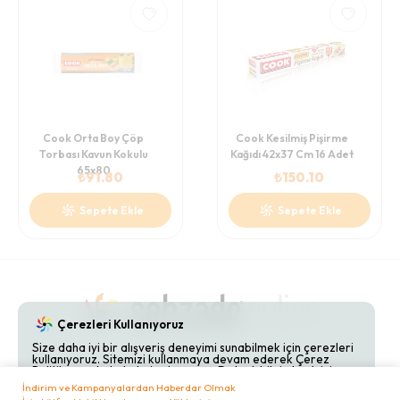
Cook Orta Boy Çöp
Cook Kesilmiş Pişirme
Torbası Kavun Kokulu
Kağıdı 42x37 Cm 16 Adet
65x80
₺
91.80
₺
150.10
Sepete Ekle
Sepete Ekle
Çerezleri Kullanıyoruz
Size daha iyi bir alışveriş deneyimi sunabilmek için çerezleri
kullanıyoruz. Sitemizi kullanmaya devam ederek Çerez
Gizlilik Politikaları
Hakkımızda
Bize Ulaşın
Politikamızı kabul etmiş olursunuz. Detaylı bilgi almak için
Çerez Politikamızı
inceleyebilirsiniz.
İndirim ve Kampanyalardan Haberdar Olmak