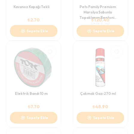
Kavanoz Kapağı Tekli
Pets Family Premium
Marsilya Sabunlu
Topaklanan Bentoni..
₺
2.70
₺
120.40
(
24.08
TL/Kg
)
Sepete Ekle
Sepete Ekle
Elektrik Bandı 10 m
Çakmak Gazı 270 ml
₺
7.70
₺
48.90
Sepete Ekle
Sepete Ekle