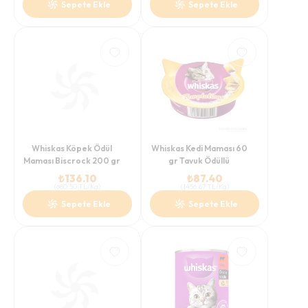
Sepete Ekle
Sepete Ekle
Whiskas Köpek Ödül
Whiskas Kedi Maması 60
Maması Biscrock 200 gr
gr Tavuk Ödüllü
₺
136.10
₺
87.40
(
680.50
TL/Kg
)
(
1456.67
TL/Kg
)
Sepete Ekle
Sepete Ekle