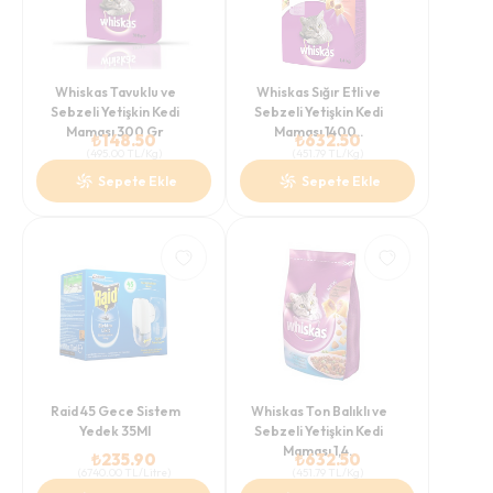
Whiskas Tavuklu ve
Whiskas Sığır Etli ve
Sebzeli Yetişkin Kedi
Sebzeli Yetişkin Kedi
Maması 300 Gr
Maması 1400..
₺
148.50
₺
632.50
(
495.00
TL/Kg
)
(
451.79
TL/Kg
)
Sepete Ekle
Sepete Ekle
Raid 45 Gece Sistem
Whiskas Ton Balıklı ve
Yedek 35Ml
Sebzeli Yetişkin Kedi
Maması 1,4..
₺
235.90
₺
632.50
(
6740.00
TL/Litre
)
(
451.79
TL/Kg
)