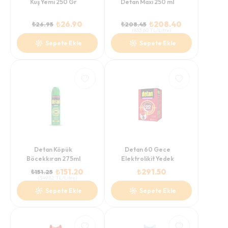
Kuş Yemi 250 Gr
Detan Maxi 250 ml
₺
26.90
₺
208.40
₺
26.95
₺
208.45
(
833.60
TL/Litre
)
Sepete Ekle
Sepete Ekle
Detan Köpük
Detan 60 Gece
Böcekkıran 275ml
Elektrolikit Yedek
₺
151.20
₺
291.50
₺
151.25
(
549.82
TL/Litre
)
Sepete Ekle
Sepete Ekle