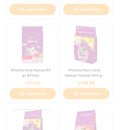
(
493.50
TL/Kg
)
(
493.50
TL/Kg
)
Sepete Ekle
Sepete Ekle
Whiskas Kedi Maması 85
Whiskas Yavru Kedi
gr Biftekli
Maması Tavuklu 300 gr
₺
27.20
₺
148.50
(
272.00
TL/Kg
)
(
495.00
TL/Kg
)
Sepete Ekle
Sepete Ekle