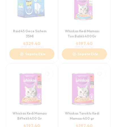
Raid 45 Gece Sistem
Whiskas Kedi Maması
35Ml
Ton Balıklı 400Gr
₺
329.40
₺
197.40
(
9411.43
TL/Litre
)
(
493.50
TL/Kg
)
Sepete Ekle
Sepete Ekle
Whiskas Kedi Maması
Whiskas Tavuklu Kedi
Biftekli 400 Gr
Maması 400 gr
₺
197.40
₺
197.40