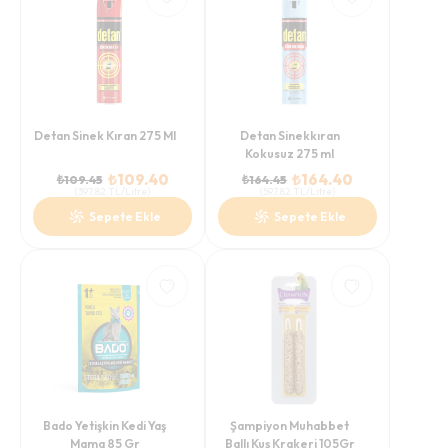
Detan Sinek Kıran 275 Ml
Detan Sinekkıran
Kokusuz 275 ml
₺
109.40
₺
164.40
₺
109.45
₺
164.45
(
397.82
TL/Litre
)
(
597.82
TL/Litre
)
Sepete Ekle
Sepete Ekle
Bado Yetişkin Kedi Yaş
Şampiyon Muhabbet
Mama 85 Gr
Ballı Kuş Krakeri 105Gr