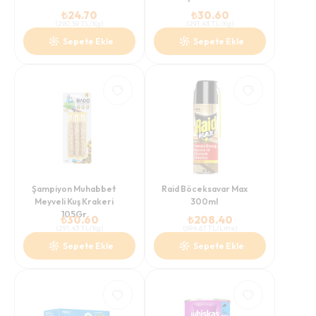
₺
24.70
₺
30.60
(
290.59
TL/Kg
)
(
291.43
TL/Kg
)
Sepete Ekle
Sepete Ekle
Şampiyon Muhabbet
Raid Böceksavar Max
Meyveli Kuş Krakeri
300ml
105Gr
₺
30.60
₺
208.40
(
291.43
TL/Kg
)
(
694.67
TL/Litre
)
Sepete Ekle
Sepete Ekle