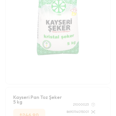
Kayseri Pan Toz Şeker
5 kg
21000023
8690114015001
₺
246.90