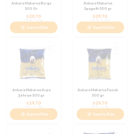
Ankara Makarna Burgu
Ankara Makarna
500 Gr
Spagetti 500 gr
₺
29.70
₺
29.70
(
59.40
TL/Kg
)
(
59.40
TL/Kg
)
Sepete Ekle
Sepete Ekle
Ankara Makarna Arpa
Ankara Makarna Fiyonk
Şehriye 500 gr
500 gr
₺
29.70
₺
29.70
(
59.40
TL/Kg
)
(
59.40
TL/Kg
)
Sepete Ekle
Sepete Ekle