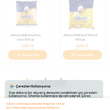
Ankara Makarna İnce
Ankara Makarna Yüksük
Uzun 500 gr
500 gr
₺
29.70
₺
29.70
(
59.40
TL/Kg
)
(
59.40
TL/Kg
)
Sepete Ekle
Sepete Ekle
Çerezleri Kullanıyoruz
Size daha iyi bir alışveriş deneyimi sunabilmek için çerezleri
kullanıyoruz. Sitemizi kullanmaya devam ederek Çerez
Gizlilik Politikaları
Hakkımızda
Bize Ulaşın
Politikamızı kabul etmiş olursunuz. Detaylı bilgi almak için
Çerez Politikamızı
inceleyebilirsiniz.
İndirim ve Kampanyalardan Haberdar Olmak
İçin Lütfen Mobil Uygulamamızı Yükleyiniz