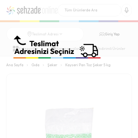
Giriş Yap
Teslimat Adresi
Kategoriler
Kampanyalar
İndirimli Ürünler
Ana Sayfa
Gıda
Şeker
Kayseri Pan Toz Şeker 5 kg