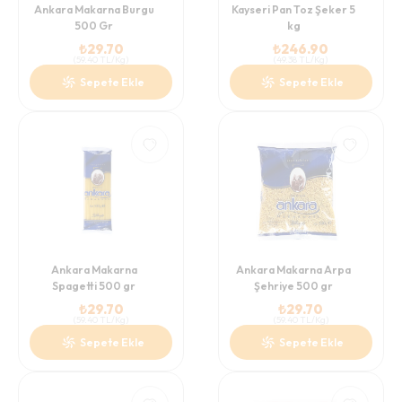
Ankara Makarna Burgu
Kayseri Pan Toz Şeker 5
500 Gr
kg
₺
29.70
₺
246.90
(
59.40
TL/Kg
)
(
49.38
TL/Kg
)
Sepete Ekle
Sepete Ekle
Ankara Makarna
Ankara Makarna Arpa
Spagetti 500 gr
Şehriye 500 gr
₺
29.70
₺
29.70
(
59.40
TL/Kg
)
(
59.40
TL/Kg
)
Sepete Ekle
Sepete Ekle