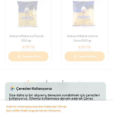
Ankara Makarna Fiyonk
Ankara Makarna İnce
500 gr
Uzun 500 gr
₺
29.70
₺
29.70
(
59.40
TL/Kg
)
(
59.40
TL/Kg
)
Sepete Ekle
Sepete Ekle
Çerezleri Kullanıyoruz
Size daha iyi bir alışveriş deneyimi sunabilmek için çerezleri
kullanıyoruz. Sitemizi kullanmaya devam ederek Çerez
Gizlilik Politikaları
Hakkımızda
Bize Ulaşın
Politikamızı kabul etmiş olursunuz. Detaylı bilgi almak için
Çerez Politikamızı
inceleyebilirsiniz.
İndirim ve Kampanyalardan Haberdar Olmak
İçin Lütfen Mobil Uygulamamızı Yükleyiniz