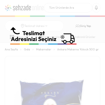
Giriş Yap
Teslimat Adresi
Kategoriler
Kampanyalar
İndirimli Ürünler
Ana Sayfa
Gıda
Makarnalar
Ankara Makarna Yüksük 500 gr