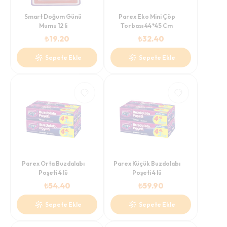
Smart Doğum Günü
Parex Eko Mini Çöp
Mumu 12 li
Torbası 44*45 Cm
₺
19.20
₺
32.40
Sepete Ekle
Sepete Ekle
Parex Orta Buzdalabı
Parex Küçük Buzdolabı
Poşeti 4 lü
Poşeti 4 lü
₺
54.40
₺
59.90
Sepete Ekle
Sepete Ekle