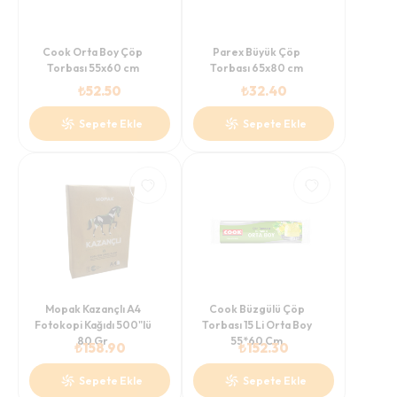
Cook Orta Boy Çöp
Parex Büyük Çöp
Torbası 55x60 cm
Torbası 65x80 cm
₺
52.50
₺
32.40
Sepete Ekle
Sepete Ekle
Mopak Kazançlı A4
Cook Büzgülü Çöp
Fotokopi Kağıdı 500"lü
Torbası 15 Li Orta Boy
80 Gr
55*60 Cm
₺
158.90
₺
152.30
Sepete Ekle
Sepete Ekle