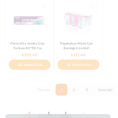
Parex Eko Jumbo Çöp
Paşabahçe Missis Çay
Torbası 80*110 Cm
Bardağı 6 lı 42461
₺
109.40
₺
131.40
Sepete Ekle
Sepete Ekle
Önceki
1
2
3
Sonraki