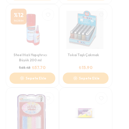
%
12
İNDİRİM
Steel Hızlı Yapıştırıcı
Tokai Taşlı Çakmak
Büyük 200 ml
₺
57.70
₺
15.90
₺
65.45
Sepete Ekle
Sepete Ekle