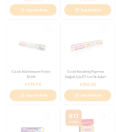
Sepete Ekle
Sepete Ekle
Cook Alüminyum Folyo
Cook Kesilmiş Pişirme
10 Mt
Kağıdı 42x37 Cm 16 Adet
₺
175.70
₺
150.10
Sepete Ekle
Sepete Ekle
%
17
İNDİRİM