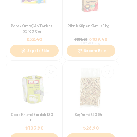
Parex Orta Çöp Torbası
Piknik Süper Kömür 1 kg
55*60 Cm
₺
32.40
₺
109.40
₺
131.45
(
109.40
TL/Kg
)
Sepete Ekle
Sepete Ekle
Cook Kristal Bardak 180
Kuş Yemi 250 Gr
Cc
₺
103.90
₺
26.90