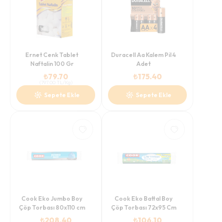
Ernet Cenk Tablet
Duracell Aa Kalem Pil 4
Naftalin 100 Gr
Adet
₺
79.70
₺
175.40
(
797.00
TL/Kg
)
Sepete Ekle
Sepete Ekle
Cook Eko Jumbo Boy
Cook Eko Battal Boy
Çöp Torbası 80x110 cm
Çöp Torbası 72x95 Cm
₺
208.40
₺
106.10