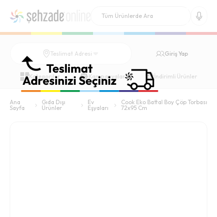
Giriş Yap
Teslimat Adresi
Kategoriler
Kampanyalar
İndirimli Ürünler
Ana
Gıda Dışı
Ev
Cook Eko Battal Boy Çöp Torbası
Sayfa
Ürünler
Eşyaları
72x95 Cm