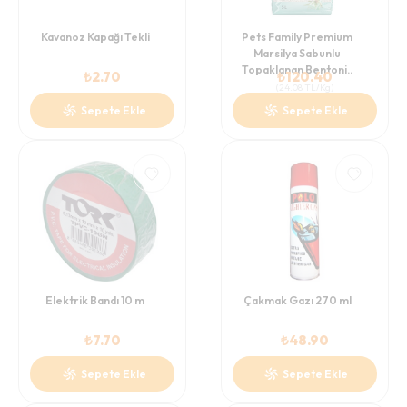
Kavanoz Kapağı Tekli
Pets Family Premium
Marsilya Sabunlu
Topaklanan Bentoni..
₺
2.70
₺
120.40
(
24.08
TL/Kg
)
Sepete Ekle
Sepete Ekle
Elektrik Bandı 10 m
Çakmak Gazı 270 ml
₺
7.70
₺
48.90
Sepete Ekle
Sepete Ekle