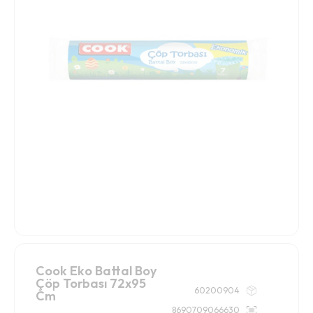
Cook Eko Battal Boy
Çöp Torbası 72x95
60200904
Cm
8690709066630