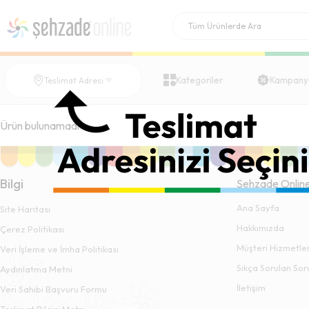
Kategoriler
Kampany
Teslimat Adresi
Ürün bulunamadı.
Bilgi
Şehzade Onlin
Ana Sayfa
Site Haritası
Hakkımızda
Çerez Politikası
Müşteri Hizmetler
Veri İşleme ve İmha Politikası
Sıkça Sorulan Sor
Aydınlatma Metni
İletişim
Veri Sahibi Başvuru Formu
Teslimat Bilgisi Metni