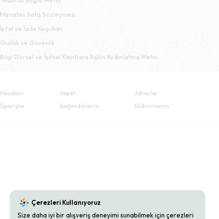
Mesafeli Satış Sözleşmesi
İptal ve İade Koşulları
Gizlilik ve Güvenlik
Bilgi Görsel ve İşitsel Kayıtlara İlişkin Aydınlatma Metni
Hesabım
Sepet
Adresler
Siparişler
Beğendiklerim
Bildirimlerim
Çerezleri Kullanıyoruz
Size daha iyi bir alışveriş deneyimi sunabilmek için çerezleri