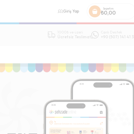
Sepetim
Giriş Yap
₺
0,00
1000₺ ve üzeri
Canlı Destek
Ücretsiz Teslimat
+90 (507) 141 41 3