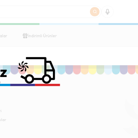
alar
İndirimli Ürünler
e
i
ular