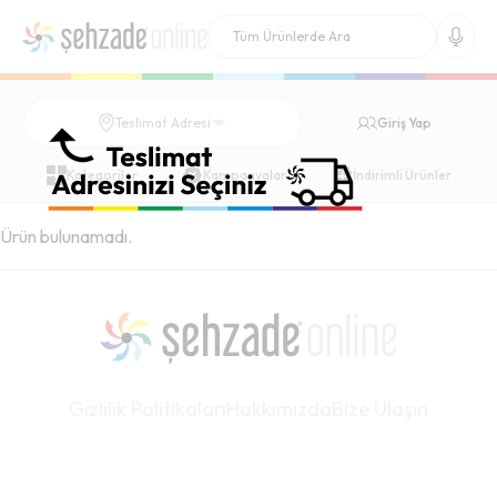
Giriş Yap
Teslimat Adresi
Kategoriler
Kampanyalar
İndirimli Ürünler
Ürün bulunamadı.
Gizlilik Politikaları
Hakkımızda
Bize Ulaşın