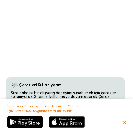
Çerezleri Kullanıyoruz
Size daha iyi bir alışveriş deneyimi sunabilmek için çerezleri
kullanıyoruz. Sitemizi kullanmaya devam ederek Çerez
Politikamızı kabul etmiş olursunuz. Detaylı bilgi almak için
Çerez Politikamızı
inceleyebilirsiniz.
İndirim ve Kampanyalardan Haberdar Olmak
İçin Lütfen Mobil Uygulamamızı Yükleyiniz
Kabul Et
Reddet
✕
₺
0,00
Sepetim