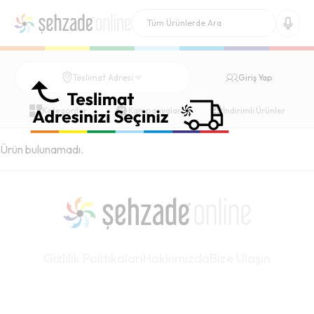
Giriş Yap
Teslimat Adresi
Kategoriler
Kampanyalar
İndirimli Ürünler
Ürün bulunamadı.
Gizlilik Politikaları
Hakkımızda
Bize Ulaşın