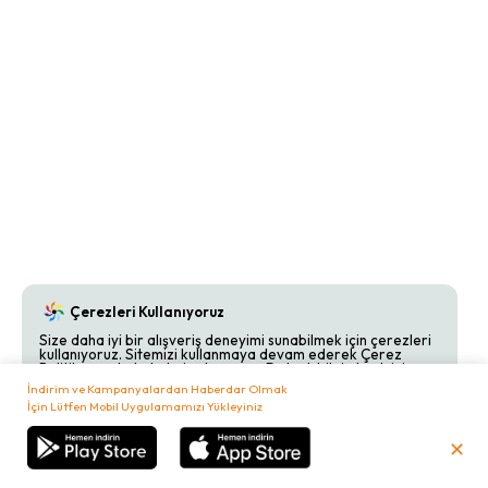
Çerezleri Kullanıyoruz
Size daha iyi bir alışveriş deneyimi sunabilmek için çerezleri
kullanıyoruz. Sitemizi kullanmaya devam ederek Çerez
Politikamızı kabul etmiş olursunuz. Detaylı bilgi almak için
Çerez Politikamızı
inceleyebilirsiniz.
İndirim ve Kampanyalardan Haberdar Olmak
İçin Lütfen Mobil Uygulamamızı Yükleyiniz
Kabul Et
Reddet
✕
₺
0,00
Sepetim