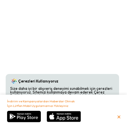
Çerezleri Kullanıyoruz
Size daha iyi bir alışveriş deneyimi sunabilmek için çerezleri
kullanıyoruz. Sitemizi kullanmaya devam ederek Çerez
Politikamızı kabul etmiş olursunuz. Detaylı bilgi almak için
Çerez Politikamızı
inceleyebilirsiniz.
İndirim ve Kampanyalardan Haberdar Olmak
İçin Lütfen Mobil Uygulamamızı Yükleyiniz
Kabul Et
Reddet
✕
₺
0,00
Sepetim