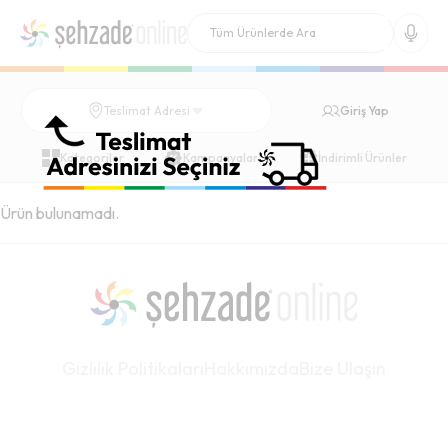
Giriş Yap
Teslimat Adresi
Kategoriler
Kampanyalar
İndirimli Ürünler
Ürün bulunamadı.
Gizlilik Politikaları
Hakkımızda
Bize Ulaşın