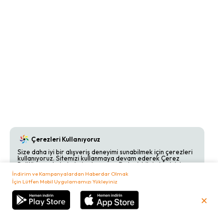
Çerezleri Kullanıyoruz
Size daha iyi bir alışveriş deneyimi sunabilmek için çerezleri
kullanıyoruz. Sitemizi kullanmaya devam ederek Çerez
Politikamızı kabul etmiş olursunuz. Detaylı bilgi almak için
Çerez Politikamızı
inceleyebilirsiniz.
İndirim ve Kampanyalardan Haberdar Olmak
İçin Lütfen Mobil Uygulamamızı Yükleyiniz
Kabul Et
Reddet
✕
₺
0,00
Sepetim