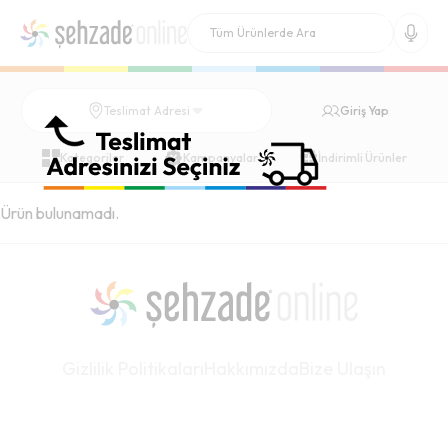
Giriş Yap
Teslimat Adresi
Kategoriler
Kampanyalar
İndirimli Ürünler
Ürün bulunamadı.
Gizlilik Politikaları
Hakkımızda
Bize Ulaşın