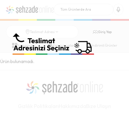
Giriş Yap
Teslimat Adresi
Kategoriler
Kampanyalar
İndirimli Ürünler
Ürün bulunamadı.
Gizlilik Politikaları
Hakkımızda
Bize Ulaşın