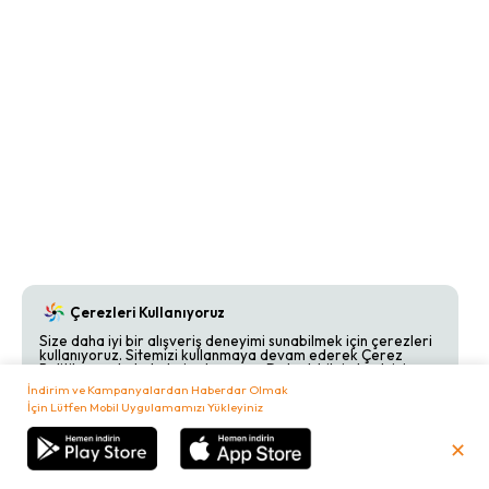
Çerezleri Kullanıyoruz
Size daha iyi bir alışveriş deneyimi sunabilmek için çerezleri
kullanıyoruz. Sitemizi kullanmaya devam ederek Çerez
Politikamızı kabul etmiş olursunuz. Detaylı bilgi almak için
Çerez Politikamızı
inceleyebilirsiniz.
İndirim ve Kampanyalardan Haberdar Olmak
İçin Lütfen Mobil Uygulamamızı Yükleyiniz
Kabul Et
Reddet
✕
₺
0,00
Sepetim