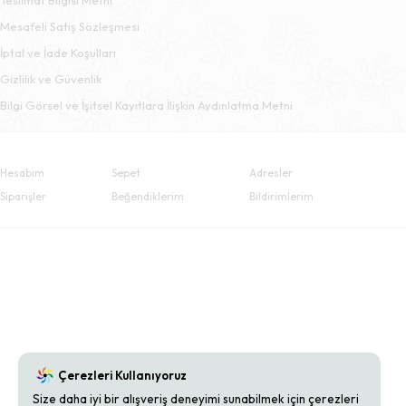
Mesafeli Satış Sözleşmesi
İptal ve İade Koşulları
Gizlilik ve Güvenlik
Bilgi Görsel ve İşitsel Kayıtlara İlişkin Aydınlatma Metni
Hesabım
Sepet
Adresler
Siparişler
Beğendiklerim
Bildirimlerim
Çerezleri Kullanıyoruz
Size daha iyi bir alışveriş deneyimi sunabilmek için çerezleri