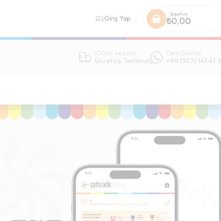
Sepetim
Giriş Yap
₺
0,00
1000₺ ve üzeri
Canlı Destek
Ücretsiz Teslimat
+90 (507) 141 41 3