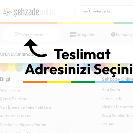
Kategoriler
Kampany
Teslimat Adresi
Ürün bulunamadı.
Bilgi
Şehzade Onlin
Ana Sayfa
Site Haritası
Hakkımızda
Çerez Politikası
Müşteri Hizmetler
Veri İşleme ve İmha Politikası
Sıkça Sorulan Sor
Aydınlatma Metni
İletişim
Veri Sahibi Başvuru Formu
Teslimat Bilgisi Metni