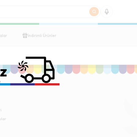
alar
İndirimli Ürünler
e
i
ular