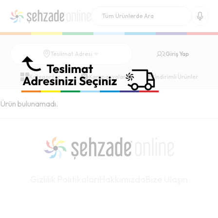
Giriş Yap
Teslimat Adresi
Kategoriler
Kampanyalar
İndirimli Ürünler
Ürün bulunamadı.
Gizlilik Politikaları
Hakkımızda
Bize Ulaşın