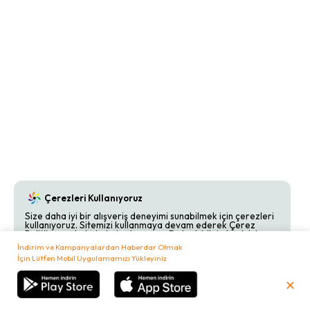
Çerezleri Kullanıyoruz
Size daha iyi bir alışveriş deneyimi sunabilmek için çerezleri
kullanıyoruz. Sitemizi kullanmaya devam ederek Çerez
Politikamızı kabul etmiş olursunuz. Detaylı bilgi almak için
Çerez Politikamızı
inceleyebilirsiniz.
İndirim ve Kampanyalardan Haberdar Olmak
İçin Lütfen Mobil Uygulamamızı Yükleyiniz
Kabul Et
Reddet
✕
₺
0,00
Sepetim