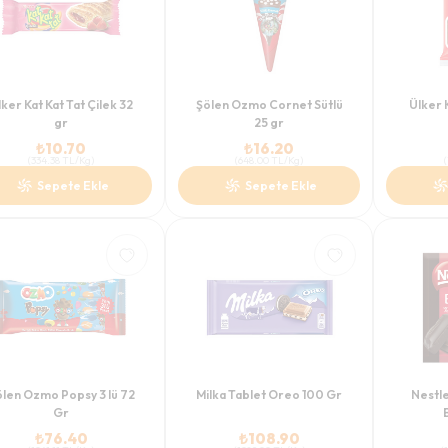
lker Kat Kat Tat Çilek 32
Şölen Ozmo Cornet Sütlü
Ülker 
gr
25 gr
₺
10.70
₺
16.20
(
334.38
TL/Kg
)
(
648.00
TL/Kg
)
(
Sepete Ekle
Sepete Ekle
len Ozmo Popsy 3 lü 72
Milka Tablet Oreo 100 Gr
Nestle
Gr
₺
76.40
₺
108.90