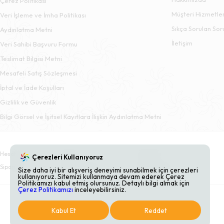
Çerez Politikası
Müşteri Hizmetler
Veri İşleme ve İmha Politikası
Sıkça Sorulan Sor
Aydınlatma Metni
İletişim
Veri Sahibi Başvuru Formu
Teslimat Bilgisi Metni
Mesafeli Satış Sözleşmesi
İptal ve İade Koşulları
Gizlilik ve Güvenlik
Bilgi Görsel ve İşitsel Kayıtlara İlişkin Aydınlatma Metni
Hesabım
Sepet
Adresler
Çerezleri Kullanıyoruz
Siparişler
Beğendiklerim
Bildirimlerim
Size daha iyi bir alışveriş deneyimi sunabilmek için çerezleri
kullanıyoruz. Sitemizi kullanmaya devam ederek Çerez
Politikamızı kabul etmiş olursunuz. Detaylı bilgi almak için
Çerez Politikamızı
inceleyebilirsiniz.
Kabul Et
Reddet