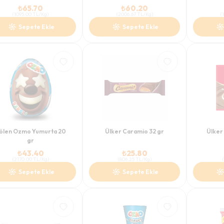
₺
65.70
₺
60.20
(
1095.00
TL/Kg
)
(
2006.67
TL/Kg
)
(
Sepete Ekle
Sepete Ekle
ölen Ozmo Yumurta 20
Ülker Caramio 32 gr
Ülker 
gr
₺
43.40
₺
25.80
(
2170.00
TL/Kg
)
(
806.25
TL/Kg
)
(
Sepete Ekle
Sepete Ekle