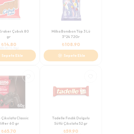
Kraker Çubuk 80
Milka Bonıbon Tüp 3 Lü
gr
3*24 72Gr
₺
14.80
₺
108.90
185.00
TL/Kg
)
Sepete Ekle
Sepete Ekle
 Çikolata Classic
Tadelle Fındık Dolgulu
Bitter 60 gr
Sütlü Çikolata 52 gr
₺
65.70
₺
59.90