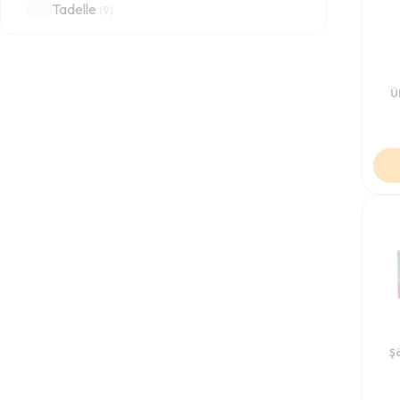
Tadelle
(
9
)
Torku
(
3
)
Toybox
(
2
)
ULKER
(
2
)
Ü
Ülker
(
50
)
Yayla
(
41
)
Şö