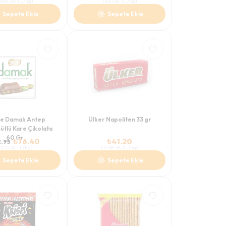
1095.00
TL/Kg
)
(
1151.92
TL/Kg
)
Sepete Ekle
Sepete Ekle
le Damak Antep
Ülker Napoliten 33 gr
 Sütlü Kare Çikolata
60 Gr
₺
76.40
₺
41.20
.95
1273.33
TL/Kg
)
(
1248.48
TL/Kg
)
Sepete Ekle
Sepete Ekle