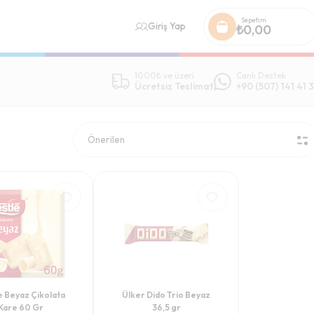
Sepetim
Giriş Yap
₺
0,00
1000₺ ve üzeri
Canlı Destek
Ücretsiz Teslimat
+90 (507) 141 41 3
e Beyaz Çikolata
Ülker Dido Trio Beyaz
Kare 60 Gr
36,5 gr