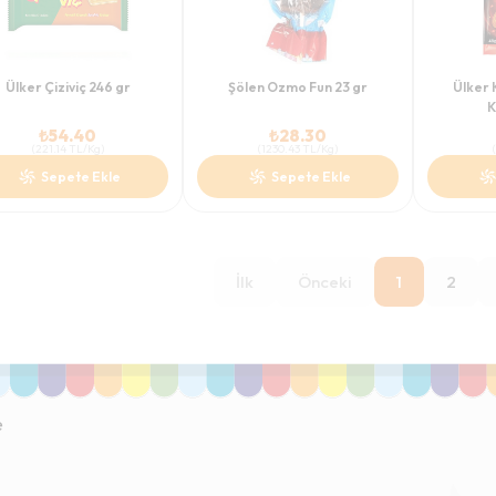
Ülker Çiziviç 246 gr
Şölen Ozmo Fun 23 gr
Ülker K
K
₺
54.40
₺
28.30
(
221.14
TL/Kg
)
(
1230.43
TL/Kg
)
(
Sepete Ekle
Sepete Ekle
İlk
Önceki
1
2
e