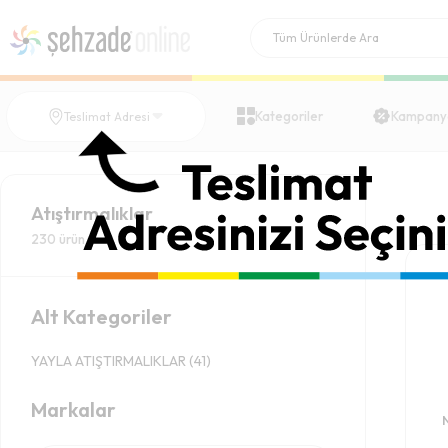
Kategoriler
Kampany
Teslimat Adresi
Atıştırmalıklar
230
ürün
Alt Kategoriler
YAYLA ATIŞTIRMALIKLAR
(
41
)
Markalar
N