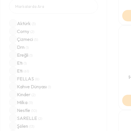
Aktürk
(
3
)
Corny
(
2
)
Çizmeci
(
5
)
Drn
(
1
)
Ereğli
(
1
)
Etı
(
1
)
Eti
(
61
)
Ş
FELLAS
(
8
)
Kahve Dünyası
(
1
)
Kinder
(
2
)
Milka
(
11
)
Nestle
(
10
)
SARELLE
(
2
)
Şölen
(
13
)