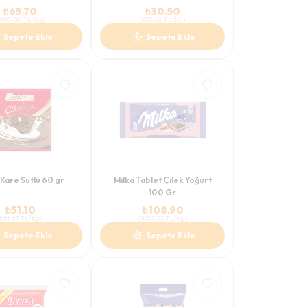
₺
65.70
₺
30.50
1095.00
TL/Kg
)
(
835.62
TL/Kg
)
Sepete Ekle
Sepete Ekle
Kare Sütlü 60 gr
Milka Tablet Çilek Yoğurt
100 Gr
₺
51.10
₺
108.90
851.67
TL/Kg
)
(
1089.00
TL/Kg
)
Sepete Ekle
Sepete Ekle