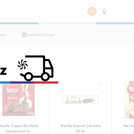
alar
İndirimli Ürünler
estle Classic Bol Sütlü
Nestle Damak Çikolata
Nestl
Çikolata 60 Gr
30 Gr