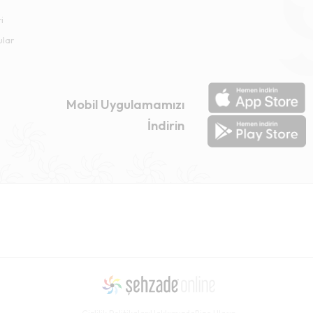
i
ular
Mobil Uygulamamızı
İndirin