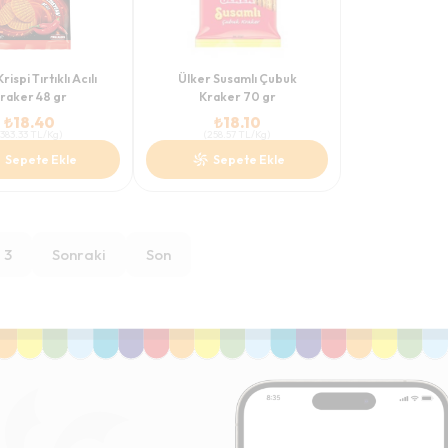
rispi Tırtıklı Acılı
Ülker Susamlı Çubuk
raker 48 gr
Kraker 70 gr
₺
18.40
₺
18.10
383.33
TL/Kg
)
(
258.57
TL/Kg
)
Sepete Ekle
Sepete Ekle
3
Sonraki
Son