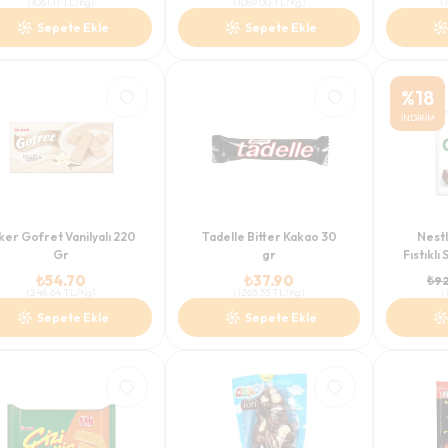
(
1061.11
TL/Kg
)
(
1089.00
TL/Kg
)
(
Sepete Ekle
Sepete Ekle
%
18
İNDİRİM
ker Gofret Vanilyalı 220
Tadelle Bitter Kakao 30
Nest
Gr
gr
Fıstıklı
₺
54.70
₺
37.90
₺
92
(
248.64
TL/Kg
)
(
1263.33
TL/Kg
)
(
Sepete Ekle
Sepete Ekle