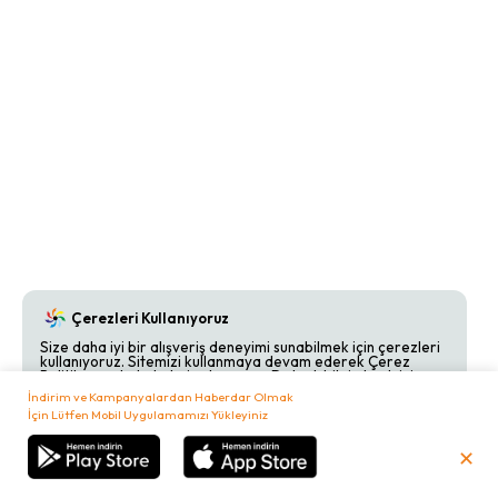
Çerezleri Kullanıyoruz
Size daha iyi bir alışveriş deneyimi sunabilmek için çerezleri
kullanıyoruz. Sitemizi kullanmaya devam ederek Çerez
Politikamızı kabul etmiş olursunuz. Detaylı bilgi almak için
Çerez Politikamızı
inceleyebilirsiniz.
İndirim ve Kampanyalardan Haberdar Olmak
İçin Lütfen Mobil Uygulamamızı Yükleyiniz
Kabul Et
Reddet
✕
₺
0,00
Sepetim