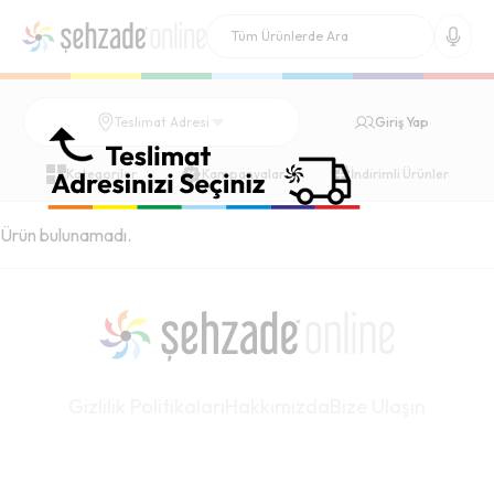
Giriş Yap
Teslimat Adresi
Kategoriler
Kampanyalar
İndirimli Ürünler
Ürün bulunamadı.
Gizlilik Politikaları
Hakkımızda
Bize Ulaşın