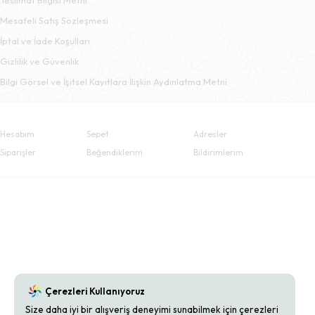
Mesafeli Satış Sözleşmesi
İptal ve İade Koşulları
Gizlilik ve Güvenlik
Bilgi Görsel ve İşitsel Kayıtlara İlişkin Aydınlatma Metni
Hesabım
Sepet
Adresler
Siparişler
Beğendiklerim
Bildirimlerim
Çerezleri Kullanıyoruz
Size daha iyi bir alışveriş deneyimi sunabilmek için çerezleri