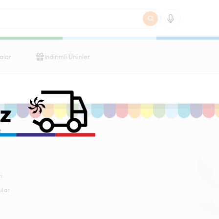
alar
İndirimli Ürünler
e
i
ular