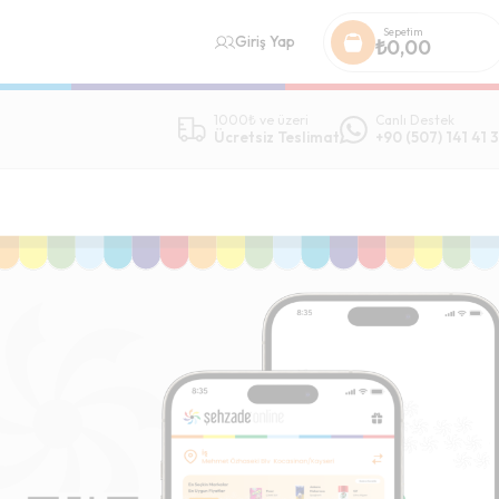
Sepetim
Giriş Yap
₺
0,00
1000₺ ve üzeri
Canlı Destek
Ücretsiz Teslimat
+90 (507) 141 41 3