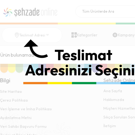
Kategoriler
Kampany
Teslimat Adresi
Ürün bulunamadı.
Bilgi
Şehzade Onlin
Ana Sayfa
Site Haritası
Hakkımızda
Çerez Politikası
Müşteri Hizmetler
Veri İşleme ve İmha Politikası
Sıkça Sorulan Sor
Aydınlatma Metni
İletişim
Veri Sahibi Başvuru Formu
Teslimat Bilgisi Metni