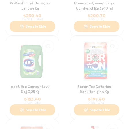
Pril Sıvı Bulaşık Deterjanı
Domestos Çamaşır Suyu
Limon 4 kg
Çam Ferahlığı 3240 ml
₺
230.40
₺
200.70
(
57.60
TL/Litre
)
(
61.94
TL/Kg
)
Sepete Ekle
Sepete Ekle
Abc Ultra Çamaşır Suyu
Boron Toz Deterjan
Dağ 3,25 Kg
Renkliler İçin 4 Kg
₺
153.40
₺
191.40
(
47.20
TL/Kg
)
(
47.85
TL/Kg
)
Sepete Ekle
Sepete Ekle