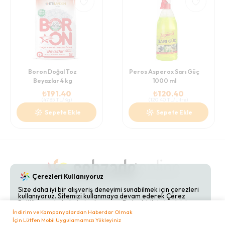
Boron Doğal Toz
Peros Asperox Sarı Güç
Beyazlar 4 kg
1000 ml
₺
191.40
₺
120.40
(
47.85
TL/Kg
)
(
120.40
TL/Litre
)
Sepete Ekle
Sepete Ekle
Çerezleri Kullanıyoruz
Size daha iyi bir alışveriş deneyimi sunabilmek için çerezleri
kullanıyoruz. Sitemizi kullanmaya devam ederek Çerez
Gizlilik Politikaları
Hakkımızda
Bize Ulaşın
Politikamızı kabul etmiş olursunuz. Detaylı bilgi almak için
Çerez Politikamızı
inceleyebilirsiniz.
İndirim ve Kampanyalardan Haberdar Olmak
İçin Lütfen Mobil Uygulamamızı Yükleyiniz