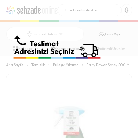
Giriş Yap
Teslimat Adresi
Kategoriler
Kampanyalar
İndirimli Ürünler
Ana Sayfa
Temizlik
Bulaşık Yıkama
Fairy Power Sprey 800 Ml