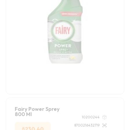
Fairy Power Sprey
800 Ml
10200244
8700216432719
₺
230.40