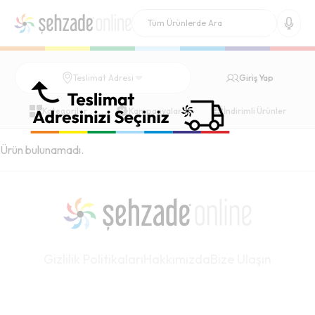
Giriş Yap
Teslimat Adresi
Kategoriler
Kampanyalar
İndirimli Ürünler
Ürün bulunamadı.
Gizlilik Politikaları
Hakkımızda
Bize Ulaşın