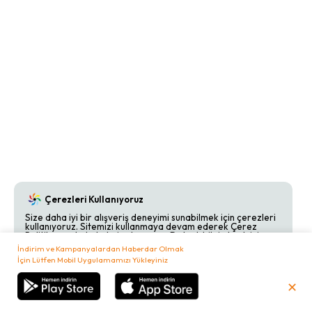
Çerezleri Kullanıyoruz
Size daha iyi bir alışveriş deneyimi sunabilmek için çerezleri
kullanıyoruz. Sitemizi kullanmaya devam ederek Çerez
Politikamızı kabul etmiş olursunuz. Detaylı bilgi almak için
Çerez Politikamızı
inceleyebilirsiniz.
İndirim ve Kampanyalardan Haberdar Olmak
İçin Lütfen Mobil Uygulamamızı Yükleyiniz
Kabul Et
Reddet
✕
₺
0,00
Sepetim