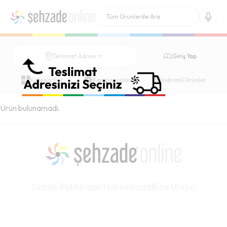
Giriş Yap
Teslimat Adresi
Kategoriler
Kampanyalar
İndirimli Ürünler
Ürün bulunamadı.
Gizlilik Politikaları
Hakkımızda
Bize Ulaşın