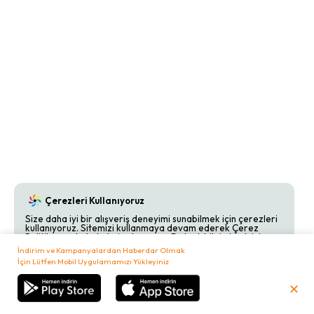
Çerezleri Kullanıyoruz
Size daha iyi bir alışveriş deneyimi sunabilmek için çerezleri
kullanıyoruz. Sitemizi kullanmaya devam ederek Çerez
Politikamızı kabul etmiş olursunuz. Detaylı bilgi almak için
Çerez Politikamızı
inceleyebilirsiniz.
İndirim ve Kampanyalardan Haberdar Olmak
İçin Lütfen Mobil Uygulamamızı Yükleyiniz
Kabul Et
Reddet
✕
₺
0,00
Sepetim