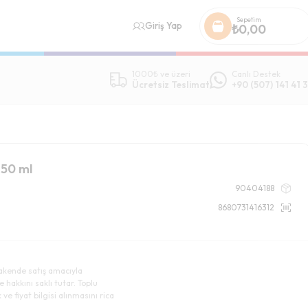
Sepetim
Giriş Yap
₺
0,00
1000₺ ve üzeri
Canlı Destek
Ücretsiz Teslimat
+90 (507) 141 41 3
250 ml
90404188
8680731416312
akende satış amacıyla
e hakkını saklı tutar. Toplu
ve fiyat bilgisi alınmasını rica