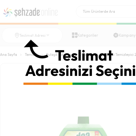
Kategoriler
Kampany
Teslimat Adresi
Ana Sayfa
Temizlik
Bulaşık Yıkama
Doa Bulaşık Makinesi Temizleyici 