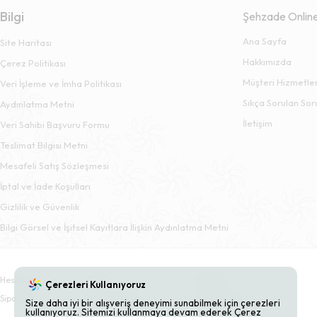
Bilgi
Şehzade Onlin
Ana Sayfa
Site Haritası
Hakkımızda
Çerez Politikası
Müşteri Hizmetler
Veri İşleme ve İmha Politikası
Sıkça Sorulan Sor
Aydınlatma Metni
İletişim
Veri Sahibi Başvuru Formu
Teslimat Bilgisi Metni
Mesafeli Satış Sözleşmesi
İptal ve İade Koşulları
Gizlilik ve Güvenlik
Bilgi Görsel ve İşitsel Kayıtlara İlişkin Aydınlatma Metni
Hesabım
Sepet
Adresler
Çerezleri Kullanıyoruz
Siparişler
Beğendiklerim
Bildirimlerim
Size daha iyi bir alışveriş deneyimi sunabilmek için çerezleri
kullanıyoruz. Sitemizi kullanmaya devam ederek Çerez