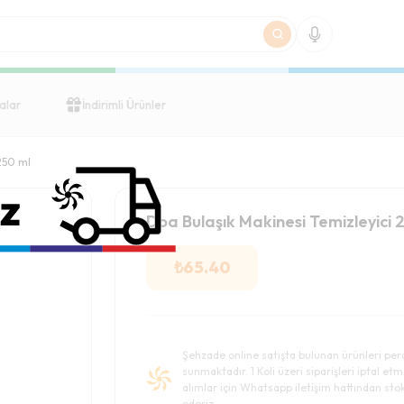
alar
İndirimli Ürünler
250 ml
Doa Bulaşık Makinesi Temizleyici 
₺
65.40
Şehzade online satışta bulunan ürünleri per
sunmaktadır. 1 Koli üzeri siparişleri iptal etm
alımlar için Whatsapp iletişim hattından stok 
ederiz.