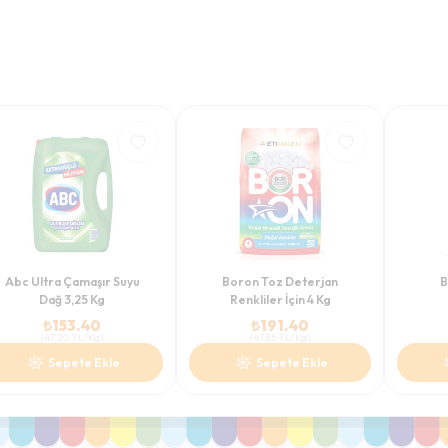
Abc Ultra Çamaşır Suyu
Boron Toz Deterjan
B
Dağ 3,25 Kg
Renkliler İçin 4 Kg
₺
153.40
₺
191.40
(
47.20
TL/Kg
)
(
47.85
TL/Kg
)
Sepete Ekle
Sepete Ekle