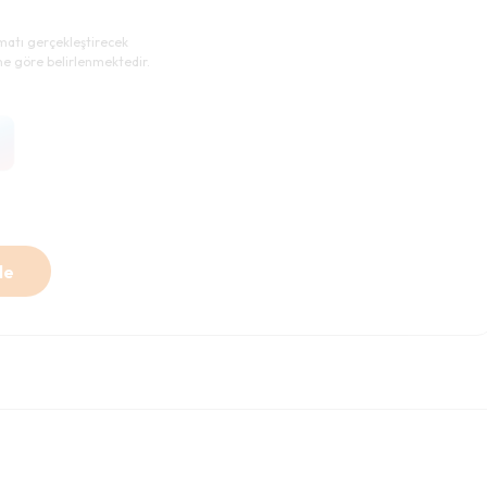
imatı gerçekleştirecek
ne göre belirlenmektedir.
le