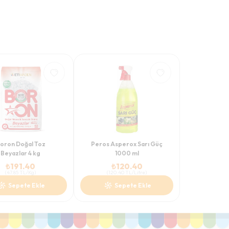
oron Doğal Toz
Peros Asperox Sarı Güç
Beyazlar 4 kg
1000 ml
₺
191.40
₺
120.40
(
47.85
TL/Kg
)
(
120.40
TL/Litre
)
Sepete Ekle
Sepete Ekle