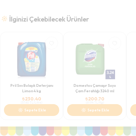
İlginizi Çekebilecek Ürünler
Pril Sıvı Bulaşık Deterjanı
Domestos Çamaşır Suyu
Limon 4 kg
Çam Ferahlığı 3240 ml
₺
230.40
₺
200.70
(
57.60
TL/Litre
)
(
61.94
TL/Kg
)
Sepete Ekle
Sepete Ekle