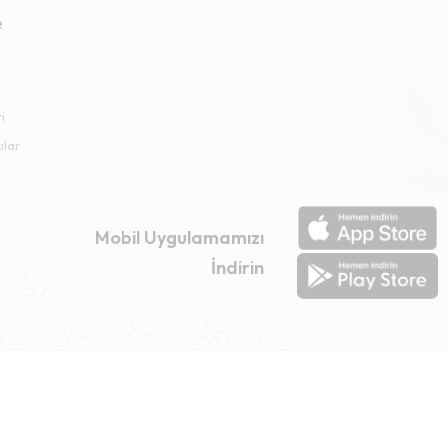
e
i
ular
Mobil Uygulamamızı
İndirin