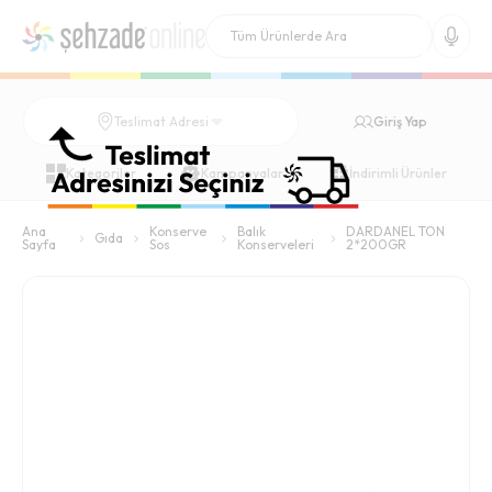
Giriş Yap
Teslimat Adresi
Kategoriler
Kampanyalar
İndirimli Ürünler
Ana
Konserve
Balık
DARDANEL TON
Gıda
Sayfa
Sos
Konserveleri
2*200GR