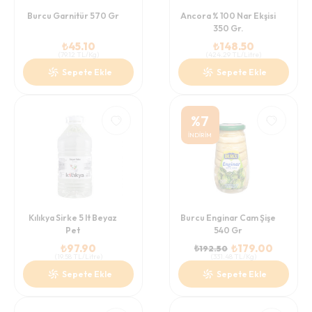
Burcu Garnitür 570 Gr
Ancora % 100 Nar Ekşisi
350 Gr.
₺
45.10
₺
148.50
(
79.12
TL/Kg
)
(
424.29
TL/Litre
)
Sepete Ekle
Sepete Ekle
%
7
İNDİRİM
Kılıkya Sirke 5 lt Beyaz
Burcu Enginar Cam Şişe
Pet
540 Gr
₺
97.90
₺
179.00
₺
192.50
(
19.58
TL/Litre
)
(
331.48
TL/Kg
)
Sepete Ekle
Sepete Ekle