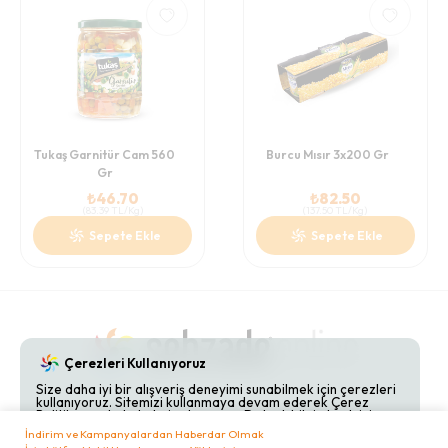
Tukaş Garnitür Cam 560
Burcu Mısır 3x200 Gr
Gr
₺
46.70
₺
82.50
(
83.39
TL/Kg
)
(
137.50
TL/Kg
)
Sepete Ekle
Sepete Ekle
Çerezleri Kullanıyoruz
Size daha iyi bir alışveriş deneyimi sunabilmek için çerezleri
kullanıyoruz. Sitemizi kullanmaya devam ederek Çerez
Gizlilik Politikaları
Hakkımızda
Bize Ulaşın
Politikamızı kabul etmiş olursunuz. Detaylı bilgi almak için
Çerez Politikamızı
inceleyebilirsiniz.
İndirim ve Kampanyalardan Haberdar Olmak