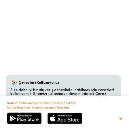
Çerezleri Kullanıyoruz
Size daha iyi bir alışveriş deneyimi sunabilmek için çerezleri
kullanıyoruz. Sitemizi kullanmaya devam ederek Çerez
Politikamızı kabul etmiş olursunuz. Detaylı bilgi almak için
Çerez Politikamızı
inceleyebilirsiniz.
İndirim ve Kampanyalardan Haberdar Olmak
İçin Lütfen Mobil Uygulamamızı Yükleyiniz
Kabul Et
Reddet
✕
₺
0,00
Sepetim