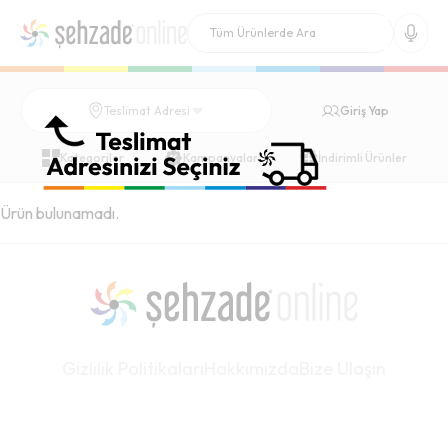
Giriş Yap
Teslimat Adresi
Kategoriler
Kampanyalar
İndirimli Ürünler
Ürün bulunamadı.
Gizlilik Politikaları
Hakkımızda
Bize Ulaşın