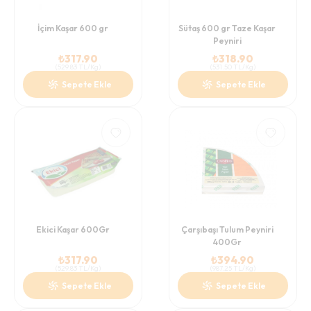
İçim Kaşar 600 gr
Sütaş 600 gr Taze Kaşar
Peyniri
₺
317.90
₺
318.90
(
529.83
TL/Kg
)
(
531.50
TL/Kg
)
Sepete Ekle
Sepete Ekle
Ekici Kaşar 600Gr
Çarşıbaşı Tulum Peyniri
400Gr
₺
317.90
₺
394.90
(
529.83
TL/Kg
)
(
987.25
TL/Kg
)
Sepete Ekle
Sepete Ekle