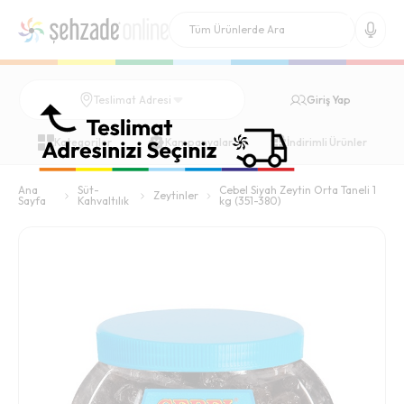
Giriş Yap
Teslimat Adresi
Kategoriler
Kampanyalar
İndirimli Ürünler
Ana
Süt-
Cebel Siyah Zeytin Orta Taneli 1
Zeytinler
Sayfa
Kahvaltılık
kg (351-380)