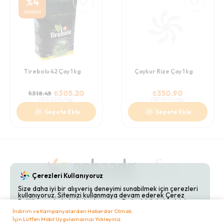
%
4
İNDİRİM
Tirebolu 42 Çay 1 kg
Çaykur Rize Çay 1 kg
₺
305.20
₺
350.90
₺
318.45
(
305.20
TL/Kg
)
(
350.90
TL/Kg
)
Sepete Ekle
Sepete Ekle
Çerezleri Kullanıyoruz
Size daha iyi bir alışveriş deneyimi sunabilmek için çerezleri
kullanıyoruz. Sitemizi kullanmaya devam ederek Çerez
Gizlilik Politikaları
Hakkımızda
Bize Ulaşın
Politikamızı kabul etmiş olursunuz. Detaylı bilgi almak için
Çerez Politikamızı
inceleyebilirsiniz.
İndirim ve Kampanyalardan Haberdar Olmak
İçin Lütfen Mobil Uygulamamızı Yükleyiniz