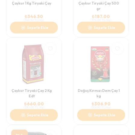
Çaykur 1 Kg Tiryaki Çay
Çaykur Tiryaki Çay 500
gr
₺
346.50
₺
187.00
(
346.50
TL/Kg
)
(
374.00
TL/Kg
)
Sepete Ekle
Sepete Ekle
Çaykur Tiryaki Çay 2 Kg
Doğuş Kırmızı Dem Çay 1
Edt
kg
₺
660.00
₺
306.90
(
330.00
TL/Kg
)
(
306.90
TL/Kg
)
Sepete Ekle
Sepete Ekle