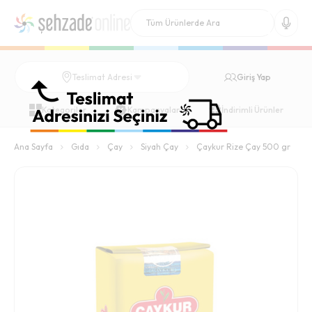
Giriş Yap
Teslimat Adresi
Kategoriler
Kampanyalar
İndirimli Ürünler
Ana Sayfa
Gıda
Çay
Siyah Çay
Çaykur Rize Çay 500 gr