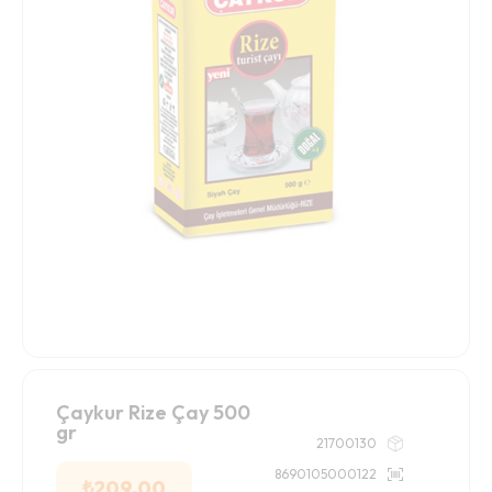
Çaykur Rize Çay 500
gr
21700130
8690105000122
₺
209.00