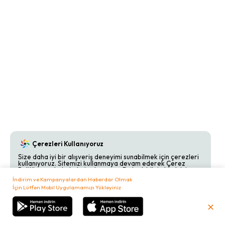
Çerezleri Kullanıyoruz
Size daha iyi bir alışveriş deneyimi sunabilmek için çerezleri
kullanıyoruz. Sitemizi kullanmaya devam ederek Çerez
Politikamızı kabul etmiş olursunuz. Detaylı bilgi almak için
Çerez Politikamızı
inceleyebilirsiniz.
İndirim ve Kampanyalardan Haberdar Olmak
İçin Lütfen Mobil Uygulamamızı Yükleyiniz
Kabul Et
Reddet
✕
₺
0,00
Sepetim