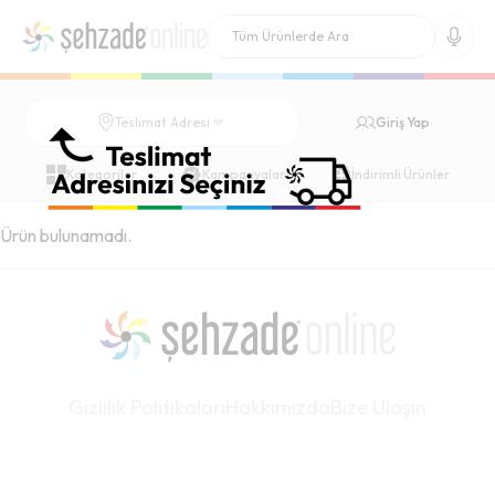
Giriş Yap
Teslimat Adresi
Kategoriler
Kampanyalar
İndirimli Ürünler
Ürün bulunamadı.
Gizlilik Politikaları
Hakkımızda
Bize Ulaşın