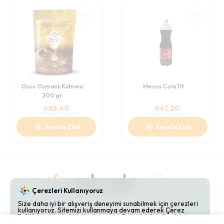
Osso Osmanlı Kahvesi
Meysu Cola 1 lt
200 gr
₺
65.40
₺
41.20
(
327.00
TL/Kg
)
(
41.20
TL/Litre
)
Sepete Ekle
Sepete Ekle
Çerezleri Kullanıyoruz
Size daha iyi bir alışveriş deneyimi sunabilmek için çerezleri
kullanıyoruz. Sitemizi kullanmaya devam ederek Çerez
Gizlilik Politikaları
Hakkımızda
Bize Ulaşın
Politikamızı kabul etmiş olursunuz. Detaylı bilgi almak için
Çerez Politikamızı
inceleyebilirsiniz.