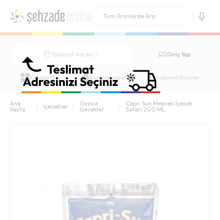
Giriş Yap
Teslimat Adresi
Kategoriler
Kampanyalar
İndirimli Ürünler
Ana
Gazsız
Capri Sun Meyveli İçecek
İçecekler
Sayfa
İçecekler
Safari 200 ML