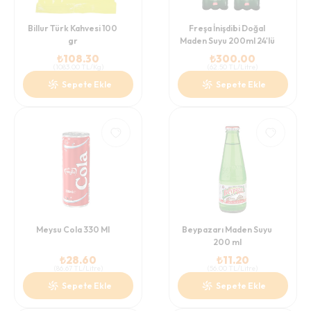
Billur Türk Kahvesi 100
Freşa İnişdibi Doğal
gr
Maden Suyu 200ml 24'lü
₺
108.30
₺
300.00
(
1083.00
TL/Kg
)
(
62.50
TL/Litre
)
Sepete Ekle
Sepete Ekle
Meysu Cola 330 Ml
Beypazarı Maden Suyu
200 ml
₺
28.60
₺
11.20
(
86.67
TL/Litre
)
(
56.00
TL/Litre
)
Sepete Ekle
Sepete Ekle