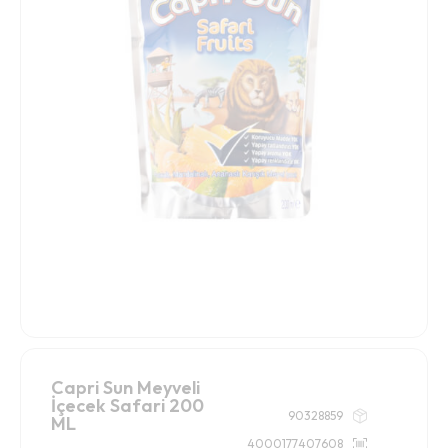
Capri Sun Meyveli
İçecek Safari 200
90328859
ML
4000177407608