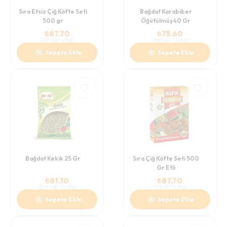
Sıra Etsiz Çiğ Köfte Seti
Bağdat Karabiber
500 gr
Öğütülmüş 40 Gr
₺
87.70
₺
75.60
(
175.40
TL/Kg
)
(
1890.00
TL/Kg
)
Sepete Ekle
Sepete Ekle
Bağdat Kekik 25 Gr
Sıra Çiğ Köfte Seti 500
Gr Etli
₺
81.10
₺
87.70
(
3244.00
TL/Kg
)
(
175.40
TL/Kg
)
Sepete Ekle
Sepete Ekle