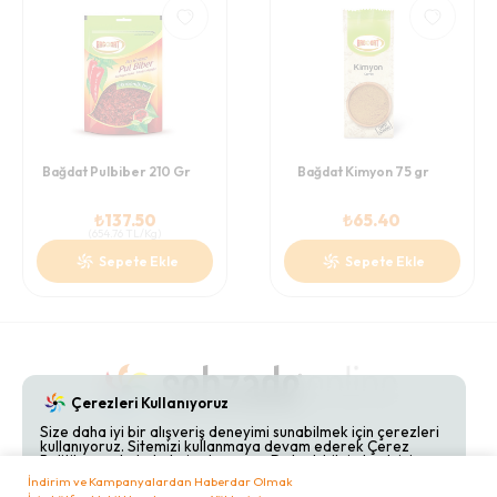
Bağdat Pulbiber 210 Gr
Bağdat Kimyon 75 gr
₺
137.50
₺
65.40
(
654.76
TL/Kg
)
Sepete Ekle
Sepete Ekle
Çerezleri Kullanıyoruz
Size daha iyi bir alışveriş deneyimi sunabilmek için çerezleri
kullanıyoruz. Sitemizi kullanmaya devam ederek Çerez
Gizlilik Politikaları
Hakkımızda
Bize Ulaşın
Politikamızı kabul etmiş olursunuz. Detaylı bilgi almak için
Çerez Politikamızı
inceleyebilirsiniz.
İndirim ve Kampanyalardan Haberdar Olmak