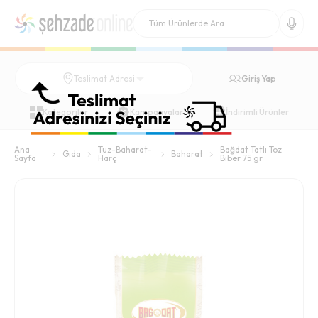
Giriş Yap
Teslimat Adresi
Kategoriler
Kampanyalar
İndirimli Ürünler
Ana
Tuz-Baharat-
Bağdat Tatlı Toz
Gıda
Baharat
Sayfa
Harç
Biber 75 gr