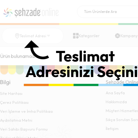
Kategoriler
Kampany
Teslimat Adresi
Ürün bulunamadı.
Bilgi
Şehzade Onlin
Ana Sayfa
Site Haritası
Hakkımızda
Çerez Politikası
Müşteri Hizmetler
Veri İşleme ve İmha Politikası
Sıkça Sorulan Sor
Aydınlatma Metni
İletişim
Veri Sahibi Başvuru Formu
Teslimat Bilgisi Metni