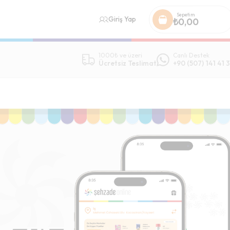
Sepetim
Giriş Yap
₺
0,00
1000₺ ve üzeri
Canlı Destek
Ücretsiz Teslimat
+90 (507) 141 41 3