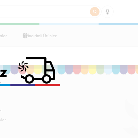
alar
İndirimli Ürünler
e
i
ular