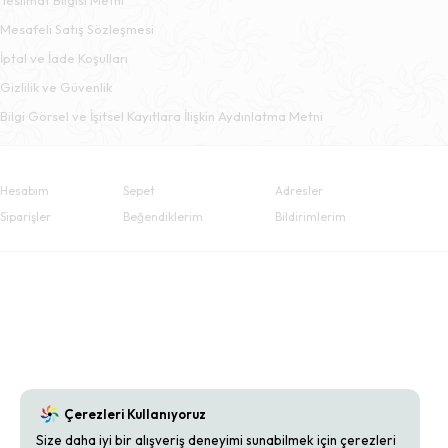
Mesafeli Satış Sözleşmesi
İptal ve İade Koşulları
Gizlilik ve Güvenlik
Bilgi Görsel ve İşitsel Kayıtlara İlişkin Aydınlatma Metni
Hesabım
Sepet
Adresler
Siparişler
Beğendiklerim
Bildirimlerim
Çerezleri Kullanıyoruz
Size daha iyi bir alışveriş deneyimi sunabilmek için çerezleri